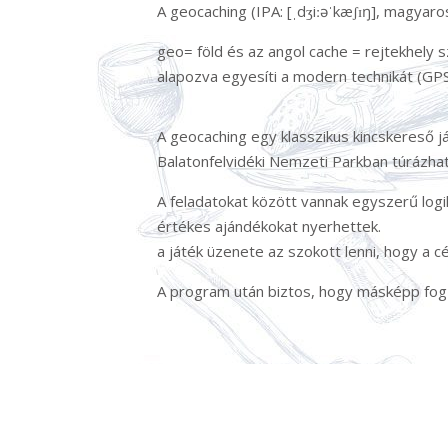
A geocaching (IPA: [ˌdʒiːəˈkæʃɪŋ], magyaros
geo= föld és az angol cache = rejtekhely
alapozva egyesíti a modern technikát (GPS,
A geocaching egy klasszikus kincskereső j
Balatonfelvidéki Nemzeti Parkban túrázhat
A feladatokat között vannak egyszerű logi
értékes ajándékokat nyerhettek.
a játék üzenete az szokott lenni, hogy a c
A program után biztos, hogy másképp fog 