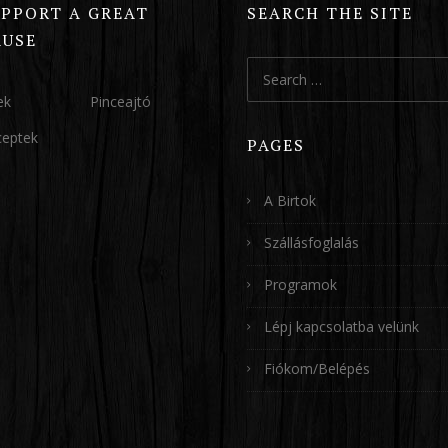
UPPORT A GREAT
SEARCH THE SITE
AUSE
Search
for:
ek
Pinceajtó
ceptek
PAGES
A Birtok
Szállásfoglalás
Programok
Lépj kapcsolatba velünk
Fiókom/Belépés