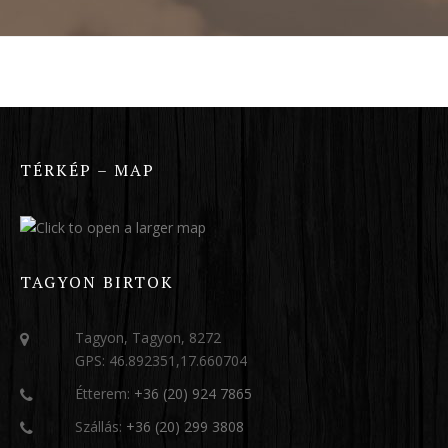
TÉRKÉP – MAP
TAGYON BIRTOK
Tagyon, Tagyon, 8272
GPS: 46.892351,17.660704
Étterem:
+36 (20) 924 7865
Szállás:
+36 (20) 299 3808