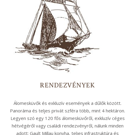
RENDEZVÉNYEK
Álomesküvők és exkluzív események a dűlők között.
Panoráma és teljes privát szféra több, mint 4 hektáron.
Legyen szó egy 120 fős álomesküvőről, exkluzív céges
hétvégéről vagy családi rendezvényről, nálunk minden
adott: Gault Millau konyha, teljes infrastruktúra és