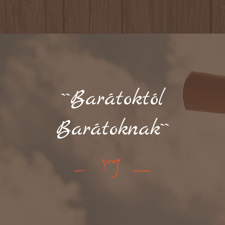
``Barátoktól
Barátoknak``