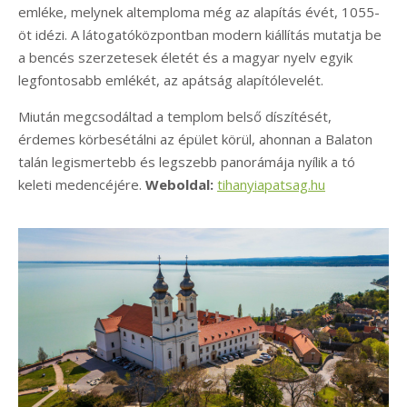
emléke, melynek altemploma még az alapítás évét, 1055-
öt idézi. A látogatóközpontban modern kiállítás mutatja be
a bencés szerzetesek életét és a magyar nyelv egyik
legfontosabb emlékét, az apátság alapítólevelét.
Miután megcsodáltad a templom belső díszítését,
érdemes körbesétálni az épület körül, ahonnan a Balaton
talán legismertebb és legszebb panorámája nyílik a tó
keleti medencéjére.
Weboldal:
tihanyiapatsag.hu