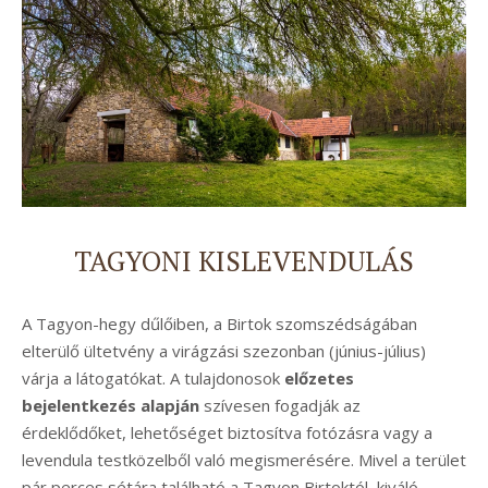
TAGYONI KISLEVENDULÁS
A Tagyon-hegy dűlőiben, a Birtok szomszédságában
elterülő ültetvény a virágzási szezonban (június-július)
várja a látogatókat. A tulajdonosok
előzetes
bejelentkezés alapján
szívesen fogadják az
érdeklődőket, lehetőséget biztosítva fotózásra vagy a
levendula testközelből való megismerésére. Mivel a terület
pár perces sétára található a Tagyon Birtoktól, kiváló