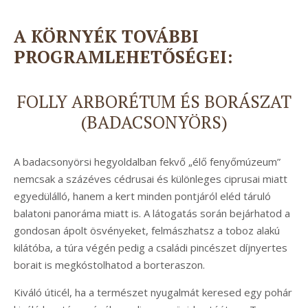
A KÖRNYÉK TOVÁBBI
PROGRAMLEHETŐSÉGEI:
FOLLY ARBORÉTUM ÉS BORÁSZAT
(BADACSONYÖRS)
A badacsonyörsi hegyoldalban fekvő „élő fenyőmúzeum”
nemcsak a százéves cédrusai és különleges ciprusai miatt
egyedülálló, hanem a kert minden pontjáról eléd táruló
balatoni panoráma miatt is. A látogatás során bejárhatod a
gondosan ápolt ösvényeket, felmászhatsz a toboz alakú
kilátóba, a túra végén pedig a családi pincészet díjnyertes
borait is megkóstolhatod a borteraszon.
Kiváló úticél, ha a természet nyugalmát keresed egy pohár