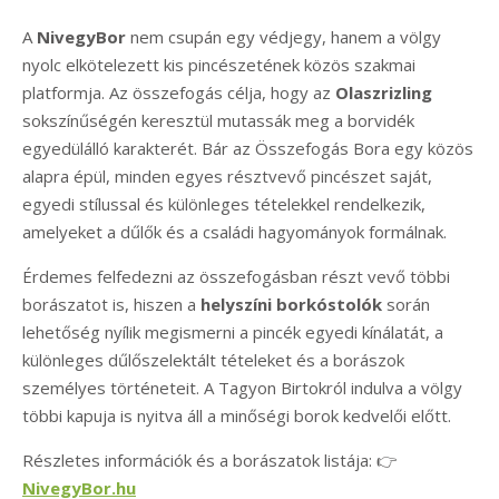
A
NivegyBor
nem csupán egy védjegy, hanem a völgy
nyolc elkötelezett kis pincészetének közös szakmai
platformja. Az összefogás célja, hogy az
Olaszrizling
sokszínűségén keresztül mutassák meg a borvidék
egyedülálló karakterét. Bár az Összefogás Bora egy közös
alapra épül, minden egyes résztvevő pincészet saját,
egyedi stílussal és különleges tételekkel rendelkezik,
amelyeket a dűlők és a családi hagyományok formálnak.
Érdemes felfedezni az összefogásban részt vevő többi
borászatot is, hiszen a
helyszíni borkóstolók
során
lehetőség nyílik megismerni a pincék egyedi kínálatát, a
különleges dűlőszelektált tételeket és a borászok
személyes történeteit. A Tagyon Birtokról indulva a völgy
többi kapuja is nyitva áll a minőségi borok kedvelői előtt.
Részletes információk és a borászatok listája: 👉
NivegyBor.hu