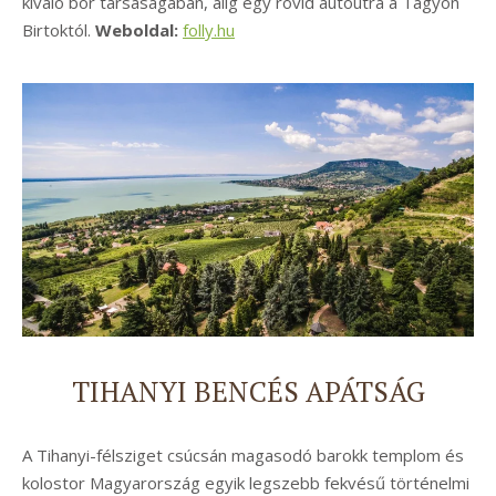
kiváló bor társaságában, alig egy rövid autóútra a Tagyon
Birtoktól.
Weboldal:
folly.hu
TIHANYI BENCÉS APÁTSÁG
A Tihanyi-félsziget csúcsán magasodó barokk templom és
kolostor Magyarország egyik legszebb fekvésű történelmi