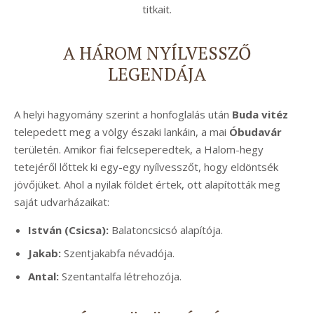
titkait.
A HÁROM NYÍLVESSZŐ
LEGENDÁJA
A helyi hagyomány szerint a honfoglalás után
Buda vitéz
telepedett meg a völgy északi lankáin, a mai
Óbudavár
területén. Amikor fiai felcseperedtek, a Halom-hegy
tetejéről lőttek ki egy-egy nyílvesszőt, hogy eldöntsék
jövőjüket. Ahol a nyilak földet értek, ott alapították meg
saját udvarházaikat:
István (Csicsa):
Balatoncsicsó alapítója.
Jakab:
Szentjakabfa névadója.
Antal:
Szentantalfa létrehozója.