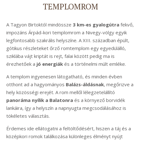
TEMPLOMROM
A Tagyon Birtoktól mindössze
3 km-es gyalogútra
fekvő,
impozáns Árpád-kori templomrom a Nivegy-völgy egyik
legfontosabb szakrális helyszíne. A XIII. században épült,
gótikus részleteket őrző romtemplom egy egyedülálló,
sziklába vájt kriptát is rejt, falai között pedig ma is
érezhetőek a
jó energiák
és a történelmi múlt emléke.
A templom ingyenesen látogatható, és minden évben
otthont ad a hagyományos
Balázs-áldásnak
, megőrizve a
hely közösségi erejét. A rom mellől lélegzetelállító
panoráma nyílik a Balatonra
és a környező borvidék
lankáira, így a helyszín a napnyugta megcsodálásához is
tökéletes választás.
Érdemes ide ellátogatni a feltöltődésért, hiszen a táj és a
középkori romok találkozása különleges élményt nyújt