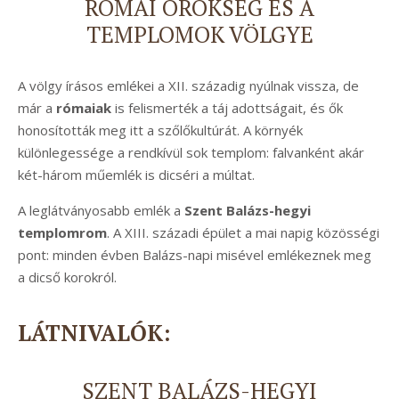
RÓMAI ÖRÖKSÉG ÉS A
TEMPLOMOK VÖLGYE
A völgy írásos emlékei a XII. századig nyúlnak vissza, de
már a
rómaiak
is felismerték a táj adottságait, és ők
honosították meg itt a szőlőkultúrát. A környék
különlegessége a rendkívül sok templom: falvanként akár
két-három műemlék is dicséri a múltat.
A leglátványosabb emlék a
Szent Balázs-hegyi
templomrom
. A XIII. századi épület a mai napig közösségi
pont: minden évben Balázs-napi misével emlékeznek meg
a dicső korokról.
LÁTNIVALÓK:
SZENT BALÁZS-HEGYI