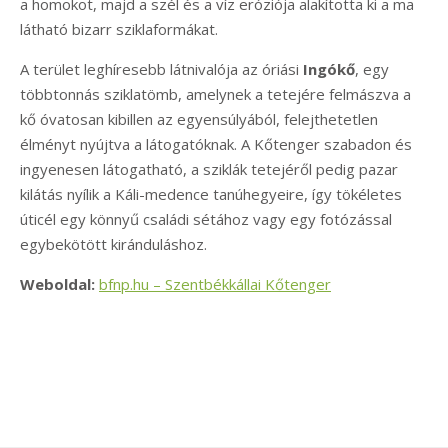
a homokot, majd a szél és a víz eróziója alakította ki a ma
látható bizarr sziklaformákat.
A terület leghíresebb látnivalója az óriási
Ingókő
, egy
többtonnás sziklatömb, amelynek a tetejére felmászva a
kő óvatosan kibillen az egyensúlyából, felejthetetlen
élményt nyújtva a látogatóknak. A Kőtenger szabadon és
ingyenesen látogatható, a sziklák tetejéről pedig pazar
kilátás nyílik a Káli-medence tanúhegyeire, így tökéletes
úticél egy könnyű családi sétához vagy egy fotózással
egybekötött kiránduláshoz.
Weboldal:
bfnp.hu – Szentbékkállai Kőtenger