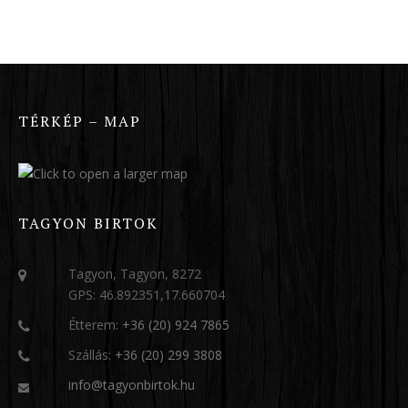
TÉRKÉP – MAP
TAGYON BIRTOK
Tagyon, Tagyon, 8272
GPS: 46.892351,17.660704
Étterem:
+36 (20) 924 7865
Szállás:
+36 (20) 299 3808
info@tagyonbirtok.hu