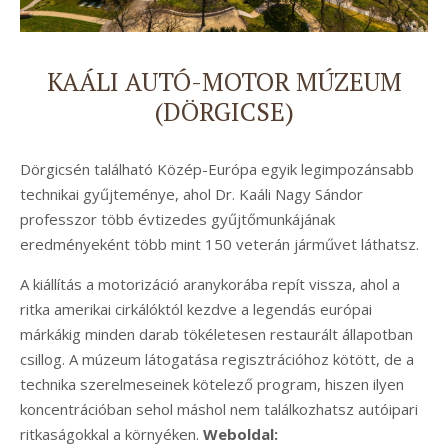
KAÁLI AUTÓ-MOTOR MÚZEUM
(DÖRGICSE)
Dörgicsén található Közép-Európa egyik legimpozánsabb
technikai gyűjteménye, ahol Dr. Kaáli Nagy Sándor
professzor több évtizedes gyűjtőmunkájának
eredményeként több mint 150 veterán járművet láthatsz.
A kiállítás a motorizáció aranykorába repít vissza, ahol a
ritka amerikai cirkálóktól kezdve a legendás európai
márkákig minden darab tökéletesen restaurált állapotban
csillog. A múzeum látogatása regisztrációhoz kötött, de a
technika szerelmeseinek kötelező program, hiszen ilyen
koncentrációban sehol máshol nem találkozhatsz autóipari
ritkaságokkal a környéken.
Weboldal: