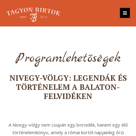
Skip
to
content
Programlehetőségek
NIVEGY-VÖLGY: LEGENDÁK ÉS
TÖRTÉNELEM A BALATON-
FELVIDÉKEN
A Nivegy-völgy nem csupán egy borvidék, hanem egy élő
történelemkönyv, amely a római kortól napjainkig őrzi