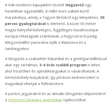
A Káli-medence kapujaként tisztelt
Hegyestű
egy
hazánkban egyedülálló, 8 millió éves vulkáni kürtő
maradványa, amely a Tagyon Birtokról egy kényelmes,
30
perces gyalogtúrával
is elérhető. A közel 50 méter
magas bányafal különleges, függőleges bazaltoszlopai
európai ritkaságnak számítanak, a hegycsúcsról pedig
lélegzetelállító panoráma nyílik a Balatonra és a
tanúhegyekre.
A látogatás a szabadtéri kőparkkal és a geológiai kiállítással
akár egy tartalmas,
3-4 órás családi program
is lehet,
ahol frissítőket és ajándéktárgyakat is vásárolhatunk. A
bemutatóhely kutyabarát, így pórázon kedvencünket is
magunkkal vihetjük a felfedezésre.
A pontos jegyárakról és az aktuális látogatási időpontokról
a
Hegyestű hivatalos weboldalán
tájékozódhat.