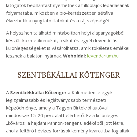
látogatók bepillantást nyerhetnek az illóolajok lepárlásának
folyamatába, miközben a bio-kertészetben sétálva
élvezhetik a nyugtató illatokat és a táj szépségét.
A helyszínen található mintaboltban helyi alapanyagokból
készült kozmetikumokat, teákat és egyéb levendulás
különlegességeket is vásárolhatsz, amik tökéletes emlékei
lesznek a balatoni nyárnak.
Weboldal:
levendarium.hu
SZENTBÉKÁLLAI KŐTENGER
A
Szentbékkállai Kőtenger
a Káli-medence egyik
legizgalmasabb és leglátványosabb természeti
képződménye, amely a Tagyon Birtokról autóval
mindössze 15-20 perc alatt elérhető. Ez a különleges
„kőváros” a hajdani Pannon-tenger üledékéből jött létre,
ahol a feltörő hévizes források kemény kvarccitba foglalták