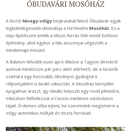
ÓBUDAVÁRI MOSÓHÁZ
A festői
Nivegy-völgy
bejáratánál fekvő Óbudavár egyik
legkülönlegesebb látnivalója a történelmi
Mosóház
. Ez a
népi építészeti emlék a Mosó-forrás fölé emelt boltíves
építmény, ahol egykor a falu asszonyai végezték a
mindennapi mosást.
A Balaton-felvidék ezen apró ékköve a Tagyon Birtokról
autóval mindössze pár perc alatt elérhető, de a túrázók
számára egy hosszabb, látványos gyalogtúra
célpontjaként is kiváló választás. A Mosóház környéke
nyugalmat áraszt, így ideális helyszín egy rövid pihenőre,
miközben felfedezzük a Csicsói-medence varázslatos
tájait. Érdemes útba ejteni, ha szeretnénk megismerni a
völgy autentikus múltját és tiszta forrásait.