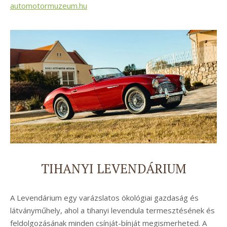
automotormuzeum.hu
TIHANYI LEVENDÁRIUM
A Levendárium egy varázslatos ökológiai gazdaság és
látványműhely, ahol a tihanyi levendula termesztésének és
feldolgozásának minden csínját-bínját megismerheted. A