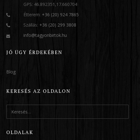
GPS: 46.892351,17.660704
Étterem:
+36 (20) 924 7865
Szállás:
+36 (20) 299 3808
info@tagyonbirtok.hu
JÓ ÜGY ÉRDEKÉBEN
Blog
KERESÉS AZ OLDALON
Keresés:
OLDALAK