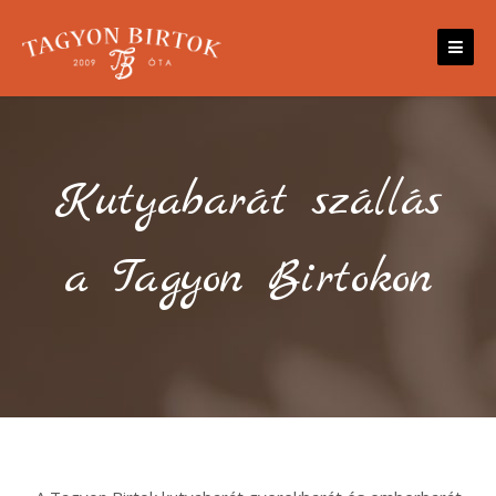
Skip
to
content
Kutyabarát szállás
a Tagyon Birtokon