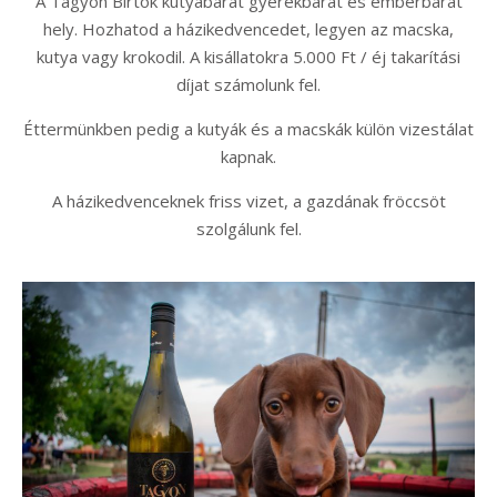
A Tagyon Birtok kutyabarát gyerekbarát és emberbarát
hely. Hozhatod a házikedvencedet, legyen az macska,
kutya vagy krokodil. A kisállatokra 5.000 Ft / éj takarítási
díjat számolunk fel.
Éttermünkben pedig a kutyák és a macskák külön vizestálat
kapnak.
A házikedvenceknek friss vizet, a gazdának fröccsöt
szolgálunk fel.