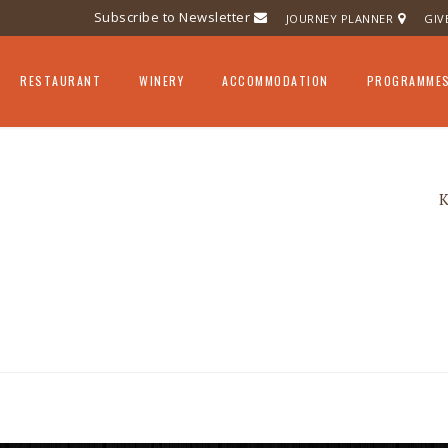
Subscribe to Newsletter
JOURNEY PLANNER
GIV
RESTAURANT
WINERY
ACCOMMODATION
PROGRAMME
UL VINEYARD
WINE TASTING
ION