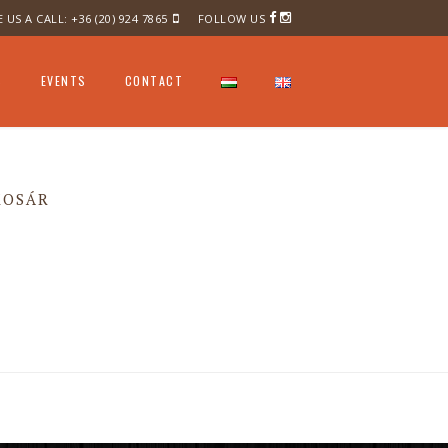
E US A CALL:
+36 (20) 924 7865
FOLLOW US
S
EVENTS
CONTACT
CORPORATE SAILING
PROGRAMME
KOSÁR
FAMILY EVENTS
CORPORATE EVENTS
WEDDING
GEOCACHING