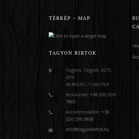
TÉRKÉP – MAP
S
C
Hír
TAGYON BIRTOK
Re
Tagyon, Tagyon, 8272
GPS:
46.892351,17.660704
Restaurant:
+36 (20) 924
7865
Accommodation:
+36
(20) 299 3808
info@tagyonbirtok.hu