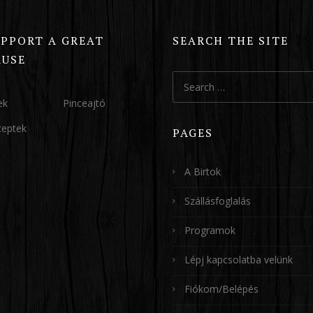
UPPORT A GREAT
SEARCH THE SITE
AUSE
Search
for:
ek
Pinceajtó
ceptek
PAGES
A Birtok
Szállásfoglalás
Programok
Lépj kapcsolatba velünk
Fiókom/Belépés