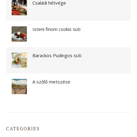
Családi hétvége
S
Z
É
S
E
Isteni finom csokis süti
”
Barackos Pudingos süti
A szőlő metszése
CATEGORIES