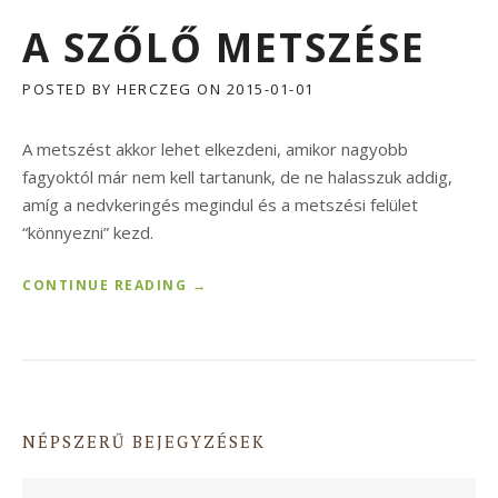
A SZŐLŐ METSZÉSE
POSTED BY
HERCZEG
ON
2015-01-01
A metszést akkor lehet elkezdeni, amikor nagyobb
fagyoktól már nem kell tartanunk, de ne halasszuk addig,
amíg a nedvkeringés megindul és a metszési felület
“könnyezni” kezd.
“
CONTINUE READING
→
A
S
Z
Ő
L
Ő
NÉPSZERŰ BEJEGYZÉSEK
M
E
T