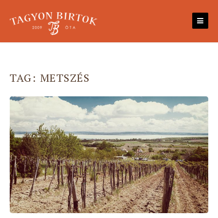
Skip
to
content
TAG:
METSZÉS