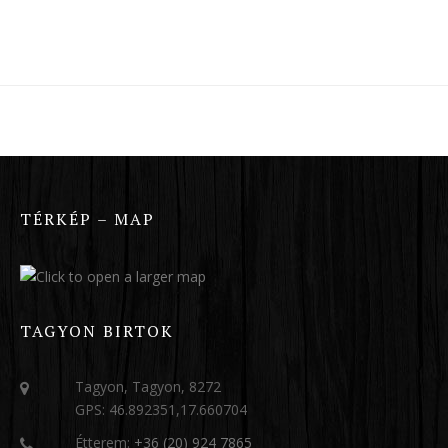
TÉRKÉP – MAP
TAGYON BIRTOK
Tagyon, Tagyon, 8272
GPS: 46.892351,17.660704
Étterem:
+36 (20) 924 7865