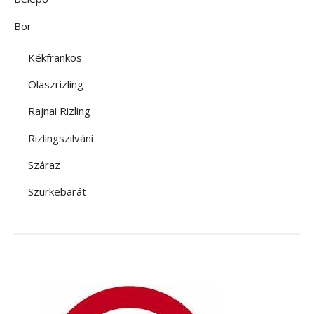
Bor
Kékfrankos
Olaszrizling
Rajnai Rizling
Rizlingszilváni
Száraz
Szürkebarát