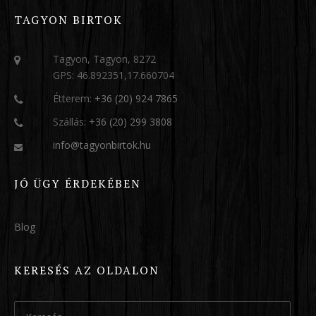
TAGYON BIRTOK
Tagyon, Tagyon, 8272
GPS: 46.892351,17.660704
Étterem:
+36 (20) 924 7865
Szállás:
+36 (20) 299 3808
info@tagyonbirtok.hu
JÓ ÜGY ÉRDEKÉBEN
Blog
KERESÉS AZ OLDALON
Keresés: