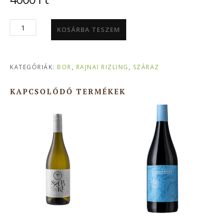
TAGYON
KOSÁRBA TESZEM
BIRTOK
-
RAJNAI
KATEGÓRIÁK:
BOR
,
RAJNAI RIZLING
,
SZÁRAZ
RIZLING
2023
KAPCSOLÓDÓ TERMÉKEK
mennyiség