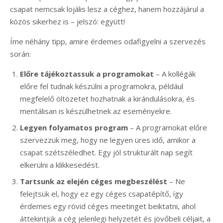
csapat nemcsak lojális lesz a céghez, hanem hozzájárul a
közös sikerhez is – jelszó: együtt!
Íme néhány tipp, amire érdemes odafigyelni a szervezés
során:
Előre tájékoztassuk a programokat
– A kollégák
előre fel tudnak készülni a programokra, például
megfelelő öltözetet hozhatnak a kirándulásokra, és
mentálisan is készülhetnek az eseményekre.
Legyen folyamatos program
– A programokat előre
szervezzük meg, hogy ne legyen üres idő, amikor a
csapat szétszéledhet. Egy jól strukturált nap segít
elkerülni a klikkesedést.
Tartsunk az elején céges megbeszélést
– Ne
felejtsük el, hogy ez egy céges csapatépítő, így
érdemes egy rövid céges meetinget beiktatni, ahol
áttekintjük a cég jelenlegi helyzetét és jövőbeli céljait, a