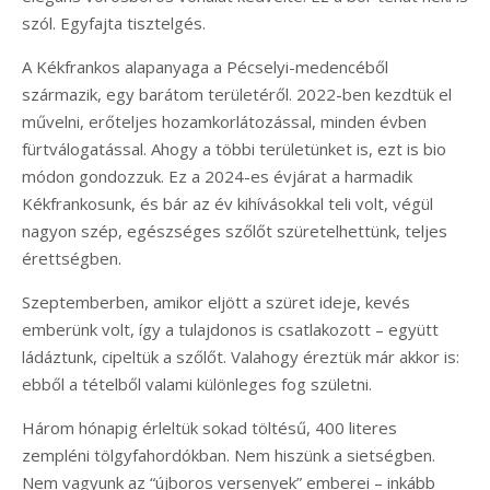
szól. Egyfajta tisztelgés.
A Kékfrankos alapanyaga a Pécselyi-medencéből
származik, egy barátom területéről. 2022-ben kezdtük el
művelni, erőteljes hozamkorlátozással, minden évben
fürtválogatással. Ahogy a többi területünket is, ezt is bio
módon gondozzuk. Ez a 2024-es évjárat a harmadik
Kékfrankosunk, és bár az év kihívásokkal teli volt, végül
nagyon szép, egészséges szőlőt szüretelhettünk, teljes
érettségben.
Szeptemberben, amikor eljött a szüret ideje, kevés
emberünk volt, így a tulajdonos is csatlakozott – együtt
ládáztunk, cipeltük a szőlőt. Valahogy éreztük már akkor is:
ebből a tételből valami különleges fog születni.
Három hónapig érleltük sokad töltésű, 400 literes
zempléni tölgyfahordókban. Nem hiszünk a sietségben.
Nem vagyunk az “újboros versenyek” emberei – inkább