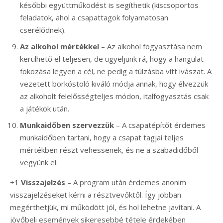
későbbi együttműködést is segíthetik (kiscsoportos
feladatok, ahol a csapattagok folyamatosan
cserélődnek).
Az alkohol mértékkel
– Az alkohol fogyasztása nem
kerülhető el teljesen, de ügyeljünk rá, hogy a hangulat
fokozása legyen a cél, ne pedig a túlzásba vitt ivászat. A
vezetett borkóstoló kiváló módja annak, hogy élvezzük
az alkoholt felelősségteljes módon, italfogyasztás csak
a játékok után.
Munkaidőben szervezzük
– A csapatépítőt érdemes
munkaidőben tartani, hogy a csapat tagjai teljes
mértékben részt vehessenek, és ne a szabadidőből
vegyünk el.
+1
Visszajelzés
– A program után érdemes anonim
visszajelzéseket kérni a résztvevőktől. Így jobban
megérthetjük, mi működött jól, és hol lehetne javítani. A
jövőbeli események sikeresebbé tétele érdekében