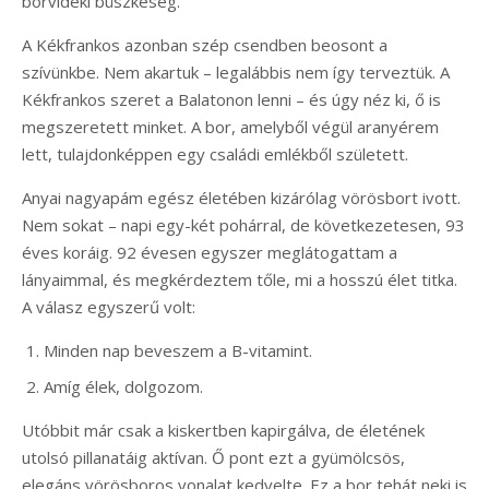
borvidéki büszkeség.
A Kékfrankos azonban szép csendben beosont a
szívünkbe. Nem akartuk – legalábbis nem így terveztük. A
Kékfrankos szeret a Balatonon lenni – és úgy néz ki, ő is
megszeretett minket. A bor, amelyből végül aranyérem
lett, tulajdonképpen egy családi emlékből született.
Anyai nagyapám egész életében kizárólag vörösbort ivott.
Nem sokat – napi egy-két pohárral, de következetesen, 93
éves koráig. 92 évesen egyszer meglátogattam a
lányaimmal, és megkérdeztem tőle, mi a hosszú élet titka.
A válasz egyszerű volt:
Minden nap beveszem a B-vitamint.
Amíg élek, dolgozom.
Utóbbit már csak a kiskertben kapirgálva, de életének
utolsó pillanatáig aktívan. Ő pont ezt a gyümölcsös,
elegáns vörösboros vonalat kedvelte. Ez a bor tehát neki is