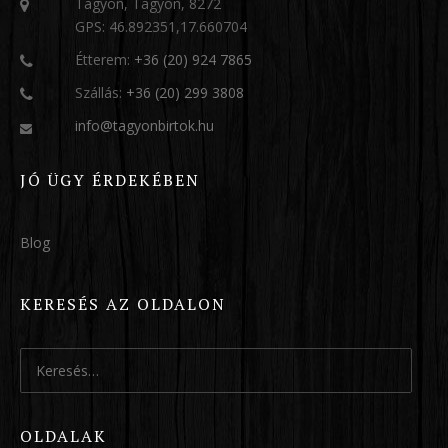
Tagyon, Tagyon, 8272
GPS: 46.892351,17.660704
Étterem:
+36 (20) 924 7865
Szállás:
+36 (20) 299 3808
info@tagyonbirtok.hu
JÓ ÜGY ÉRDEKÉBEN
Blog
KERESÉS AZ OLDALON
Keresés:
OLDALAK