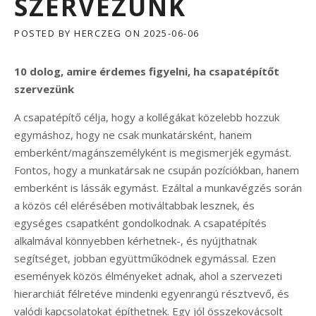
SZERVEZÜNK
POSTED BY
HERCZEG
ON
2025-06-06
10 dolog, amire érdemes figyelni, ha csapatépítőt
szervezünk
A csapatépítő célja, hogy a kollégákat közelebb hozzuk
egymáshoz, hogy ne csak munkatársként, hanem
emberként/magánszemélyként is megismerjék egymást.
Fontos, hogy a munkatársak ne csupán pozíciókban, hanem
emberként is lássák egymást. Ezáltal a munkavégzés során
a közös cél elérésében motiváltabbak lesznek, és
egységes csapatként gondolkodnak. A csapatépítés
alkalmával könnyebben kérhetnek-, és nyújthatnak
segítséget, jobban együttműködnek egymással. Ezen
események közös élményeket adnak, ahol a szervezeti
hierarchiát félretéve mindenki egyenrangú résztvevő, és
valódi kapcsolatokat építhetnek. Egy jól összekovácsolt