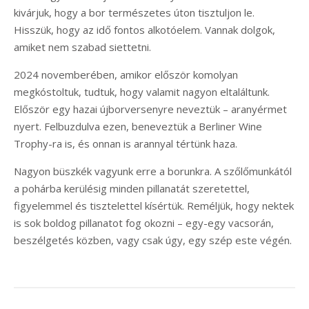
kivárjuk, hogy a bor természetes úton tisztuljon le.
Hisszük, hogy az idő fontos alkotóelem. Vannak dolgok,
amiket nem szabad siettetni.
2024 novemberében, amikor először komolyan
megkóstoltuk, tudtuk, hogy valamit nagyon eltaláltunk.
Először egy hazai újborversenyre neveztük – aranyérmet
nyert. Felbuzdulva ezen, beneveztük a Berliner Wine
Trophy-ra is, és onnan is arannyal tértünk haza.
Nagyon büszkék vagyunk erre a borunkra. A szőlőmunkától
a pohárba kerülésig minden pillanatát szeretettel,
figyelemmel és tisztelettel kísértük. Reméljük, hogy nektek
is sok boldog pillanatot fog okozni – egy-egy vacsorán,
beszélgetés közben, vagy csak úgy, egy szép este végén.