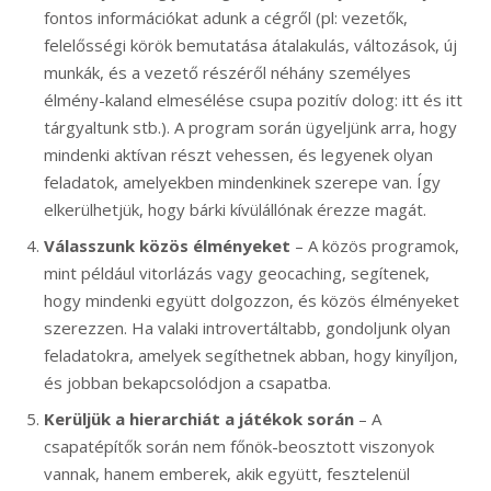
fontos információkat adunk a cégről (pl: vezetők,
felelősségi körök bemutatása átalakulás, változások, új
munkák, és a vezető részéről néhány személyes
élmény-kaland elmesélése csupa pozitív dolog: itt és itt
tárgyaltunk stb.). A program során ügyeljünk arra, hogy
mindenki aktívan részt vehessen, és legyenek olyan
feladatok, amelyekben mindenkinek szerepe van. Így
elkerülhetjük, hogy bárki kívülállónak érezze magát.
Válasszunk közös élményeket
– A közös programok,
mint például vitorlázás vagy geocaching, segítenek,
hogy mindenki együtt dolgozzon, és közös élményeket
szerezzen. Ha valaki introvertáltabb, gondoljunk olyan
feladatokra, amelyek segíthetnek abban, hogy kinyíljon,
és jobban bekapcsolódjon a csapatba.
Kerüljük a hierarchiát a játékok során
– A
csapatépítők során nem főnök-beosztott viszonyok
vannak, hanem emberek, akik együtt, fesztelenül