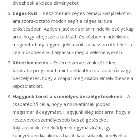
élvezhetik a közös élményeket.
Céges kvíz
– Készíthetünk céges témájú kvízjátékot is,
ami szórakoztató módon segít a céges kultúra
erősítésében. Az ilyen játékok során mindenki esélyt kap
arra, hogy kifejezze a tudását, és közben mindenkinek
megmutathatja egyedi jellemzőit, adhasson ötleteket a
cég működésére (hallgassuk meg a véleményeket).
Kötetlen esték
– Estére szervezzünk kötetlen,
fakultatív programot, mint például közös tábortűz vagy
beszélgetés, hogy a csapat még inkább elmélyíthesse a
kapcsolatokat.
Hagyjunk teret a személyes beszélgetéseknek
– A
csapatépítő célja, hogy a munkatársak jobban
megismerjék egymást. Hagyjunk elég időt arra, hogy a
résztvevők személyesebb beszélgetéseket
folytassanak, érdeklődjenek egymás iránt, így
könnyebben kialakulnak baráti kapcsolatok, amelyek a