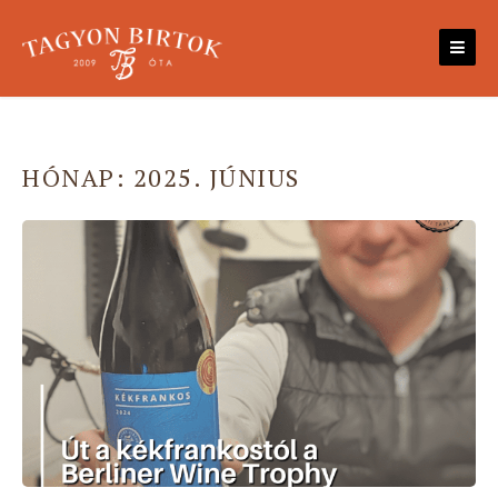
Skip
to
content
HÓNAP:
2025. JÚNIUS