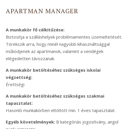
APARTMAN MANAGER
A munkakör fő célkitűzése:
Biztosítja a szálláshelyek problémamentes üzemeltetését.
Törekszik arra, hogy minél nagyobb kihasználtsággal
működjenek az apartmanok, valamint a vendégek
elégedetten távozzanak.
A munkakör betöltéséhez szükséges iskolai
végzettség:
Érettségi
A munkakör betöltéséhez szükséges szakmai
tapasztalat:
Hasonló munkakörben eltöltött min. 1 éves tapasztalat.
Egyéb követelmények:
B kategóriás jogosítvány, angol
nyelv ismerete