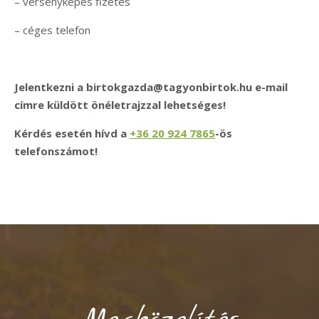
– versenyképes fizetés
– céges telefon
Jelentkezni a birtokgazda@tagyonbirtok.hu e-mail
címre küldött önéletrajzzal lehetséges!
Kérdés esetén hívd a
+36 20 924 7865
-ös
telefonszámot!