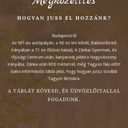
Megközelítés
HOGYAN JUSS EL HOZZÁNK?
Budapestről
Az M7-es autópályán, a 90 es km kőnél, Balatonfüred
irányában a 71 es főúton haladj. A Zánkai Gyermek, és
Ifjúsági Centrum után, kanyarodj jobbra Nagyvázsony
irányába. Zánka után 800 méterrel, még Tagyon falu előtt
balra információs tábla jelzi, hogy hogyan jutsz tovább
Tagyon Birtokra.
A TÁBLÁT KÖVESD, ÉS ÜDVÖZLŐITALLAL
FOGADUNK.