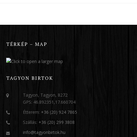
TÉRKÉP – MAP
TAGYON BIRTOK
Tagyon, Tagyon, 8272
GPS: 46.892351,17.660704
Étterem:
+36 (20) 924 7865
Szállás:
+36 (20) 299 3808
info@tagyonbirtok.hu