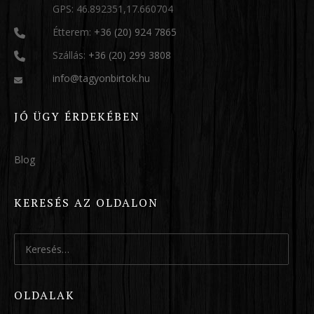
GPS: 46.892351,17.660704
Étterem:
+36 (20) 924 7865
Szállás:
+36 (20) 299 3808
info@tagyonbirtok.hu
JÓ ÜGY ÉRDEKÉBEN
Blog
KERESÉS AZ OLDALON
Keresés:
OLDALAK