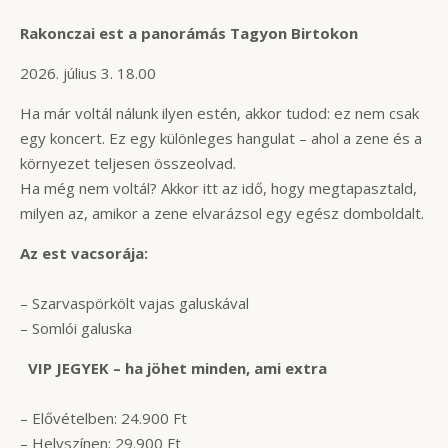
Rakonczai est a panorámás Tagyon Birtokon
2026. július 3. 18.00
Ha már voltál nálunk ilyen estén, akkor tudod: ez nem csak
egy koncert. Ez egy különleges hangulat – ahol a zene és a
környezet teljesen összeolvad.
Ha még nem voltál? Akkor itt az idő, hogy megtapasztald,
milyen az, amikor a zene elvarázsol egy egész domboldalt.
Az est vacsorája:
– Szarvaspörkölt vajas galuskával
– Somlói galuska
️ VIP JEGYEK – ha jöhet minden, ami extra
– Elővételben: 24.900 Ft
– Helyszínen: 29.900 Ft