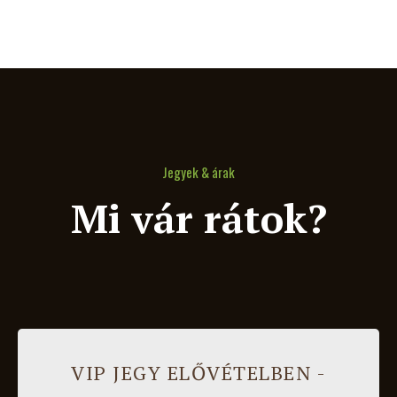
Jegyek & árak
Mi vár rátok?
VIP JEGY ELŐVÉTELBEN -