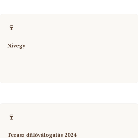
🍷
Nivegy
🍷
Terasz dűlőválogatás 2024