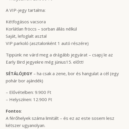
A VIP-jegy tartalma:
Kétfogásos vacsora
Korlátlan fröccs – sorban állás nélkül
Saját, lefoglalt asztal
VIP parkoló (asztalonként 1 autó részére)
Tippünk: ne várd meg a drágább jegyárat – csapj le az
Early Bird jegyekre még június15. előtt!
SÉTÁLÓJEGY
– ha csak a zene, bor és hangulat a cél (egy
pohár bor ajándék)
– Elővételben: 9.900 Ft
– Helyszínen: 12.900 Ft
Fontos
:
A férőhelyek száma limitált – és ez az este sosem lesz
kétszer ugyanolyan.