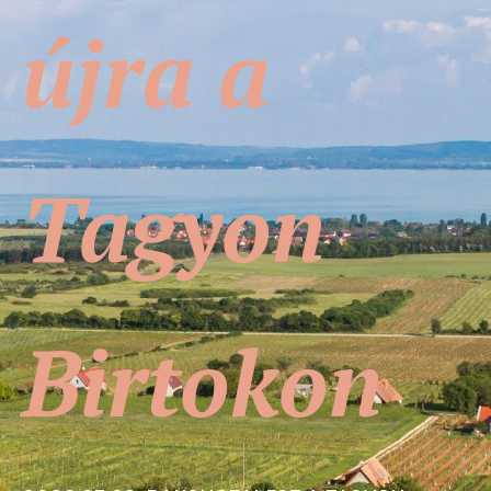
újra a
Tagyon
Birtokon