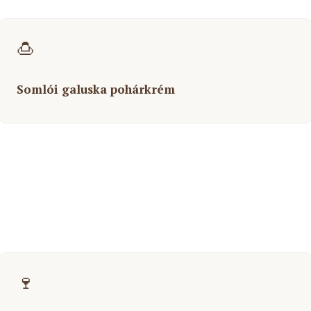
🍮
Somlói galuska pohárkrém
🍷