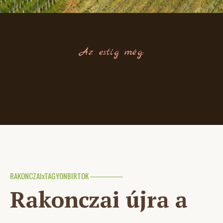
Az estig még:
RAKONCZAIxTAGYONBIRTOK ──────
Rakonczai újra a