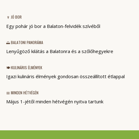
🍷 JÓ BOR
Egy pohár jó bor a Balaton-felvidék szívéből
🌅 BALATONI PANORÁMA
Lenyűgöző kilátás a Balatonra és a szőlőhegyekre
🍽️ KULINÁRIS ÉLMÉNYEK
Igazi kulináris élmények gondosan összeállított étlappal
📅 MINDEN HÉTVÉGÉN
Május 1-jétől minden hétvégén nyitva tartunk