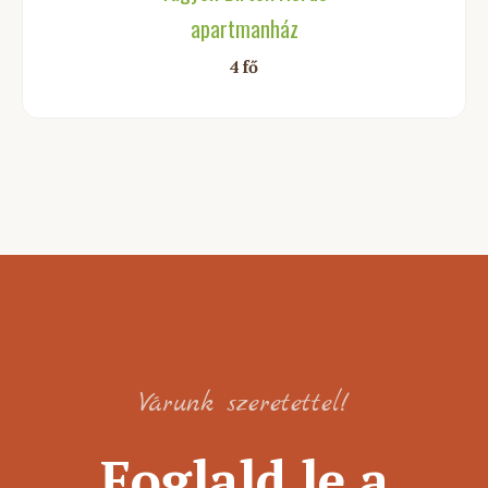
apartmanház
4 fő
Várunk szeretettel!
Foglald le a