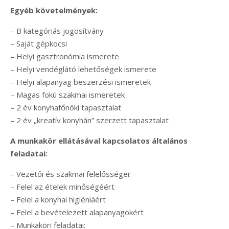
Egyéb követelmények:
– B kategóriás jogosítvány
– Saját gépkocsi
– Helyi gasztronómia ismerete
– Helyi vendéglátó lehetőségek ismerete
– Helyi alapanyag beszerzési ismeretek
– Magas fokú szakmai ismeretek
– 2 év konyhafőnöki tapasztalat
– 2 év „kreatív konyhán” szerzett tapasztalat
A munkakör ellátásával kapcsolatos általános
feladatai:
– Vezetői és szakmai felelősségei:
– Felel az ételek minőségéért
– Felel a konyhai higiéniáért
– Felel a bevételezett alapanyagokért
– Munkaköri feladatai: