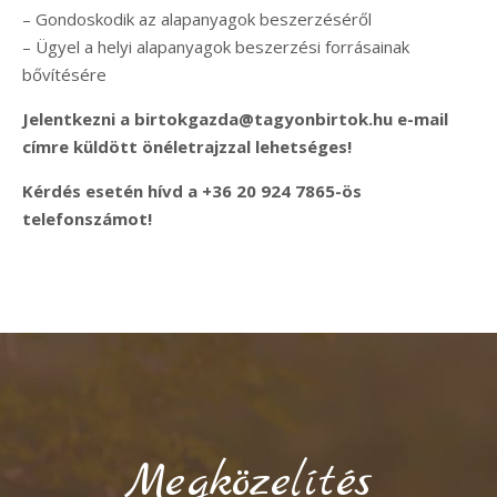
– Gondoskodik az alapanyagok beszerzéséről
– Ügyel a helyi alapanyagok beszerzési forrásainak
bővítésére
Jelentkezni a birtokgazda@tagyonbirtok.hu e-mail
címre küldött önéletrajzzal lehetséges!
Kérdés esetén hívd a +36 20 924 7865-ös
telefonszámot!
Megközelítés