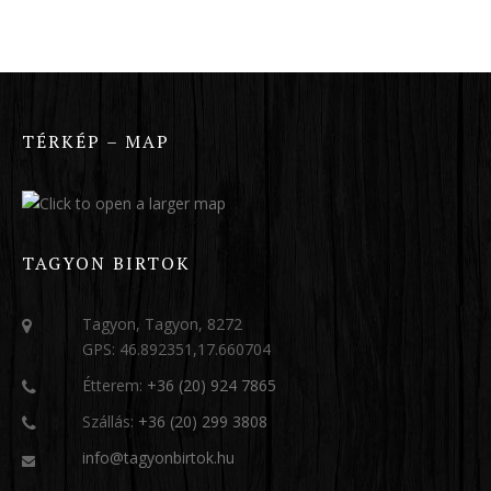
TÉRKÉP – MAP
TAGYON BIRTOK
Tagyon, Tagyon, 8272
GPS: 46.892351,17.660704
Étterem:
+36 (20) 924 7865
Szállás:
+36 (20) 299 3808
info@tagyonbirtok.hu