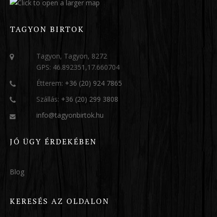
TAGYON BIRTOK
Tagyon, Tagyon, 8272
GPS: 46.892351,17.660704
Étterem:
+36 (20) 924 7865
Szállás:
+36 (20) 299 3808
info@tagyonbirtok.hu
JÓ ÜGY ÉRDEKÉBEN
Blog
KERESÉS AZ OLDALON