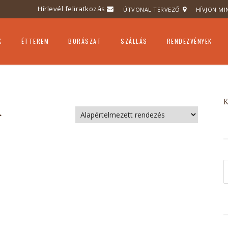
Hírlevél feliratkozás
ÚTVONAL TERVEZŐ
HÍVJON MI
K
ÉTTEREM
BORÁSZAT
SZÁLLÁS
RENDEZVÉNYEK
BB SZŐLŐBIRTOK
BORKÓSTOLÓ
PROGRAMOK
 MILLAU ELISMERÉS
CÉGES VITORLÁZÁ
R
CSALÁDI RENDEZVÉ
ARÁT SZÁLLÁS
CÉGES RENDEZVÉNY
VÖLGY
ESKÜVŐ
K
 MONDTÁK
GEOCACHING
ÉLMÉNYFESTÉS