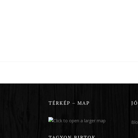
TÉRKÉP – MAP
J
Bl
TAGYON BIRTOK