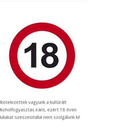
lkötelezettek vagyunk a kultúrált
lkoholfogyasztás iránt, ezért 18 éven
luliakat szeszesitallal nem szolgálunk ki!