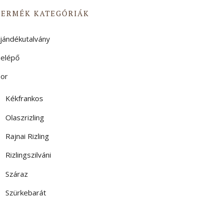
TERMÉK KATEGÓRIÁK
jándékutalvány
elépő
or
Kékfrankos
Olaszrizling
Rajnai Rizling
Rizlingszilváni
Száraz
Szürkebarát