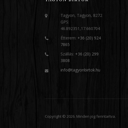
Tagyon, Tagyon, 8272
GPS:
46.892351,17.660704
Étterem:
+36 (20) 924
7865
Szállás:
+36 (20) 299
3808
info@tagyonbirtok.hu
Copyright © 2026. Minden jog fenntartva.