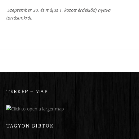
Szeptember 30. és május 1. között érdeklődj nyitva
tartásunkról.
TÉRKÉP – MAP
TAGYON BIRTOK