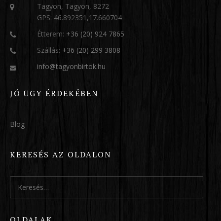
Tagyon, Tagyon, 8272
GPS: 46.892351,17.660704
Étterem:
+36 (20) 924 7865
Szállás:
+36 (20) 299 3808
info@tagyonbirtok.hu
JÓ ÜGY ÉRDEKÉBEN
Blog
KERESÉS AZ OLDALON
Keresés:
OLDALAK