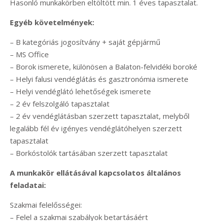
Hasonló munkakörben eltöltött min. 1 éves tapasztalat.
Egyéb követelmények:
– B kategóriás jogosítvány + saját gépjármű
– MS Office
– Borok ismerete, különösen a Balaton-felvidéki boroké
– Helyi falusi vendéglátás és gasztronómia ismerete
– Helyi vendéglátó lehetőségek ismerete
– 2 év felszolgáló tapasztalat
– 2 év vendéglátásban szerzett tapasztalat, melyből
legalább fél év igényes vendéglátóhelyen szerzett
tapasztalat
– Borkóstolók tartásában szerzett tapasztalat
A munkakör ellátásával kapcsolatos általános
feladatai:
Szakmai felelősségei:
– Felel a szakmai szabályok betartásáért