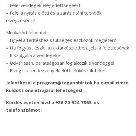
– Felel vendégek elégedettségéért
– Felel a nyitás előtti és a zárás utáni teendők
elvégzéséért!
Munkaköri feladatai:
– Figyel a terítéshez szükséges eszközök meglétéről
– Ha fogyást észlel a raktárkészletben, jelzi a felettesének
– Kiszolgálja a vendégeket
– Udvariasan, barátságosan foglalkozik a vendéggel
– Elvégzi a rendezvények előtti előkészületeket
Jelentkezni a program@tagyonbirtok.hu e-mail címre
küldött önéletrajzzal lehetséges!
Kérdés esetén hívd a +36 20 924 7865-ös
telefonszámot!